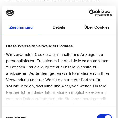
Begrünte Dächer und Fassaden schaffen einen solchen
Ort, eine grüne Oase inmitten der Stadt.
Zustimmung
Details
Über Cookies
BLACK Baumschule
Sortiment
Stauden und Gräser in Bioerde
Diese Webseite verwendet Cookies
Bio-Kräuter in PremiumQualität
Nadelgehölze
Wir verwenden Cookies, um Inhalte und Anzeigen zu
Zier- und Blütensträucher
personalisieren, Funktionen für soziale Medien anbieten
Buchs und Formgehölze
zu können und die Zugriffe auf unsere Website zu
Rosen und Rosenbegleiter, Rhododendren und Azaleen
Kletter- und Schlingpflanzen
analysieren. Außerdem geben wir Informationen zu Ihrer
Hausbäume, Alleebäume
Verwendung unserer Website an unsere Partner für
Obstgehölze und Beerensträucher
soziale Medien, Werbung und Analysen weiter. Unsere
Heckenpflanzen
Bodendecker
Partner führen diese Informationen möglicherweise mit
Hortensien
weiteren Daten zusammen, die Sie ihnen bereitgestellt
Immergrüne Gehölze
haben oder die sie im Rahmen Ihrer Nutzung der Dienste
Verschiedenes Zubehör wie: Rindenmulch, Torf und Erde,
Mulchvlies, Dünger, Holzpfähle
gesammelt haben.
Einwilligungsauswahl
und vieles mehr