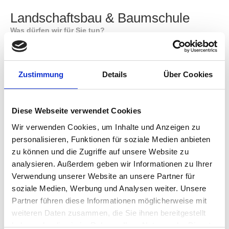
Landschaftsbau & Baumschule
Was dürfen wir für Sie tun?
Neuanlage und Umgestaltung kompletter Außenanlagen
incl. Erdarbeiten, Wegebau
Pflaster- und Natursteinarbeiten
Bepflanzung
Zustimmung
Details
Über Cookies
Dach- und Fassadenbegrünung
Mehr zum Gala-Bau
Stauden und Gräser in Bioerde
Diese Webseite verwendet Cookies
Nadelgehölze
Zier- und Blütensträucher
Wir verwenden Cookies, um Inhalte und Anzeigen zu
Buchs und Formgehölze, Obstgehölze
Heckenpflanzen
personalisieren, Funktionen für soziale Medien anbieten
Bodendecker
zu können und die Zugriffe auf unsere Website zu
Mehr zur Baumschule
analysieren. Außerdem geben wir Informationen zu Ihrer
Verwendung unserer Website an unsere Partner für
Haftung für Inhalte
soziale Medien, Werbung und Analysen weiter. Unsere
Partner führen diese Informationen möglicherweise mit
weiteren Daten zusammen, die Sie ihnen bereitgestellt
Die Inhalte unserer Seiten wurden mit größter Sorgfalt erstellt.
haben oder die sie im Rahmen Ihrer Nutzung der Dienste
Für die Richtigkeit, Vollständigkeit und Aktualität der Inhalte