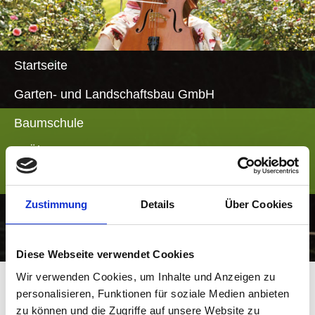
Startseite
Garten- und Landschaftsbau GmbH
Baumschule
Über uns
Impressionen
Zustimmung
Details
Über Cookies
Aktuelles/Service
Kontakt
Diese Webseite verwendet Cookies
Wir verwenden Cookies, um Inhalte und Anzeigen zu
personalisieren, Funktionen für soziale Medien anbieten
Das Leben steckt voller Inspirationen. Wer ihnen
zu können und die Zugriffe auf unsere Website zu
Raum gibt, entdeckt neue Perspektiven.