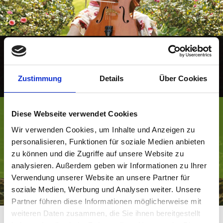
Startseite
Garten- und Landschaftsbau GmbH
Zustimmung
Details
Über Cookies
Baumschule
Aktuelles/Service
Diese Webseite verwendet Cookies
Aktuelles
Wir verwenden Cookies, um Inhalte und Anzeigen zu
personalisieren, Funktionen für soziale Medien anbieten
Links
zu können und die Zugriffe auf unsere Website zu
analysieren. Außerdem geben wir Informationen zu Ihrer
Karriere
Verwendung unserer Website an unsere Partner für
Kontakt
soziale Medien, Werbung und Analysen weiter. Unsere
Partner führen diese Informationen möglicherweise mit
weiteren Daten zusammen, die Sie ihnen bereitgestellt